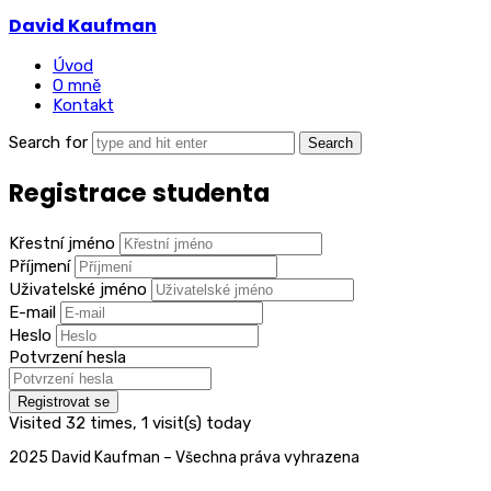
David
David Kaufman
Kaufman
Úvod
O mně
Kontakt
Search for
Registrace studenta
Křestní jméno
Příjmení
Uživatelské jméno
E-mail
Heslo
Potvrzení hesla
Registrovat se
Visited 32 times, 1 visit(s) today
2025 David Kaufman – Všechna práva vyhrazena