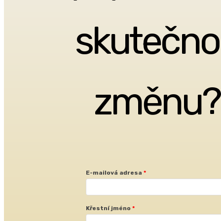
skutečno
změnu?
E-mailová adresa
Křestní jméno